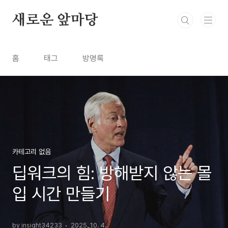
본문 바로가기
새로운 앞마당
홈
태그
방명록
카테고리 없음
딥워크의 힘: 방해받지 않는 몰
입 시간 만들기
by insight34233
2025. 10. 4.