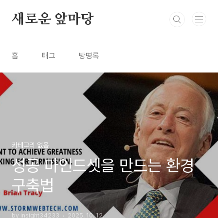
본문 바로가기
새로운 앞마당
홈
태그
방명록
카테고리 없음
성공 마인드셋을 만드는 환경
구축법
by insight34233
2025. 10. 12.